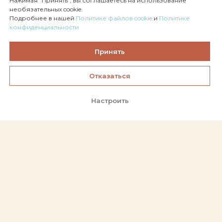
Нажимая "Принять", вы соглашаетесь на использование
необязательных cookie.
Подробнее в нашей
Политике файлов cookie
и
Политике
конфиденциальности
Принять
Онлайн-
Отказаться
запись
Настроить
Стоимость участия
Мастер-класс 'Рождественский Ангел'
2000₽