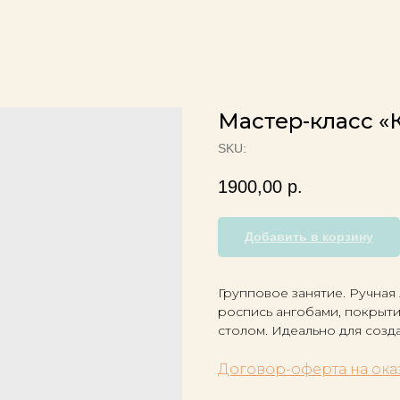
Мастер-класс «
SKU:
1900,00
р.
Добавить в корзину
Групповое занятие. Ручная 
роспись ангобами, покрыти
столом. Идеально для созд
Договор-оферта на ока