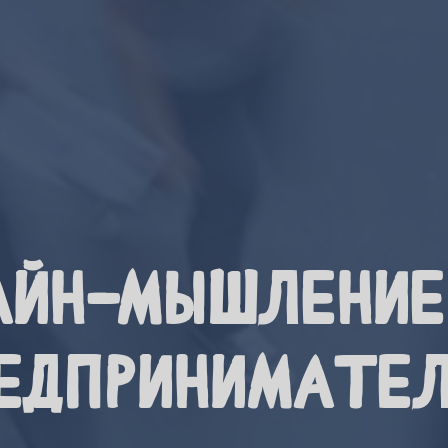
айн-мышление
едпринимате