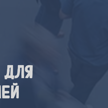
 для
лей