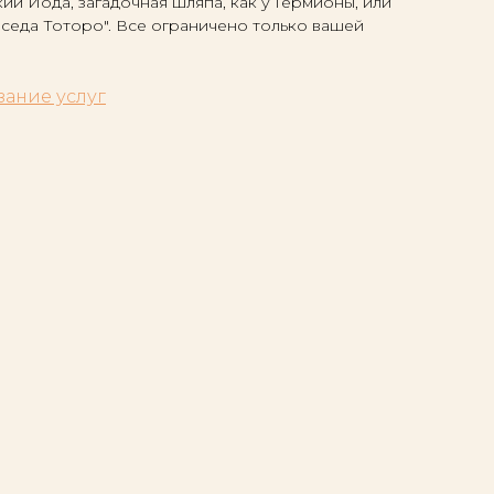
ий Йода, загадочная шляпа, как у Гермионы, или
седа Тоторо". Все ограничено только вашей
зание услуг