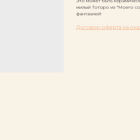
Это может быть керамическ
милый Тоторо из "Моего со
фантазией!
Договор-оферта на ока