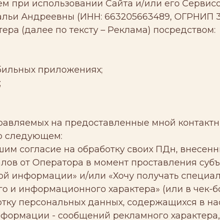
шем при использовании Сайта и/или его Сервис
альи Андреевны (ИНН: 663205663489, ОГРНИП 3
ра (далее по тексту – Реклама) посредством:
бильных приложениях;
;
равляемых на предоставленные мной контактн
о следующем:
им согласие на обработку своих ПДн, внесенн
ов от Оператора в момент проставления субъе
ой информации» и/или «Хочу получать специа
о и информационного характера» (или в чек-б
отку персональных данных, содержащихся в на
формации - сообщений рекламного характера