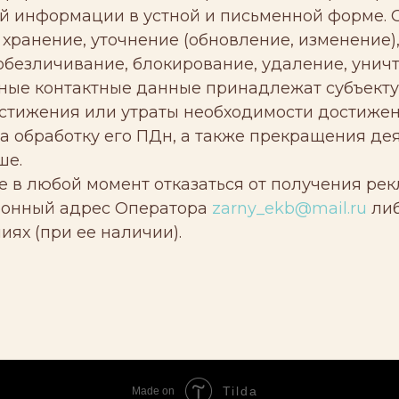
й информации в устной и письменной форме. 
 хранение, уточнение (обновление, изменение)
 обезличивание, блокирование, удаление, унич
анные контактные данные принадлежат субъект
остижения или утраты необходимости достиже
на обработку его ПДн, а также прекращения де
ше.
е в любой момент отказаться от получения ре
ронный адрес Оператора
zarny_ekb@mail.ru
либ
иях (при ее наличии).
Tilda
Made on